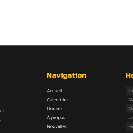
Navigation
H
Accueil
Lu
Calendrier
Ma
Horaire
Me
ui
À propos
Je
t
e
Nouvelles
Ve