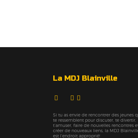
La MDJ Blainville
Si tu as envie de rencontrer des jeunes q
te ressemblent pour discuter, te divertir,
t’amuser, faire de nouvelles rencontres e
créer de nouveaux liens, la MDJ Blainvill
est l’endroit approprié!