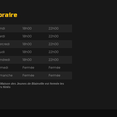
oraire
ndi
18h00
22h00
rdi
18h00
22h00
rcredi
18h00
22h00
udi
18h00
22h00
ndredi
18h00
22h00
amedi
Fermée
Fermée
imanche
Fermée
Fermée
 Maison des Jeunes de Blainville est fermée les
rs fériés