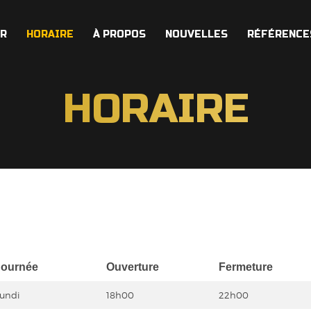
ER
HORAIRE
À PROPOS
NOUVELLES
RÉFÉRENCE
HORAIRE
Journée
Ouverture
Fermeture
undi
18h00
22h00