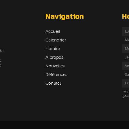
Navigation
H
Accueil
Lu
Calendrier
Ma
Horaire
Me
ui
À propos
Je
t
e
Nouvelles
Ve
Références
S
Contact
D
*
La
jou